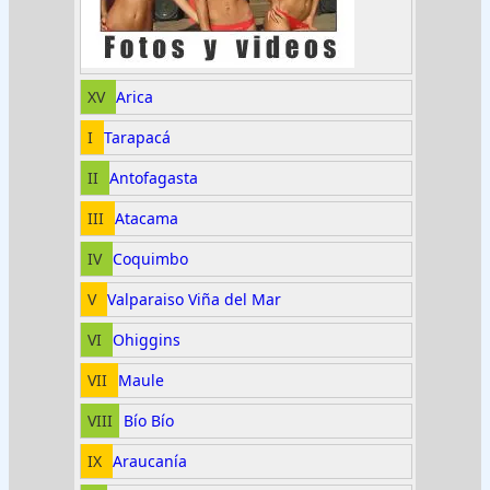
XV
Arica
I
Tarapacá
II
Antofagasta
III
Atacama
IV
Coquimbo
V
Valparaiso
Viña del Mar
VI
Ohiggins
VII
Maule
VIII
Bío Bío
IX
Araucanía