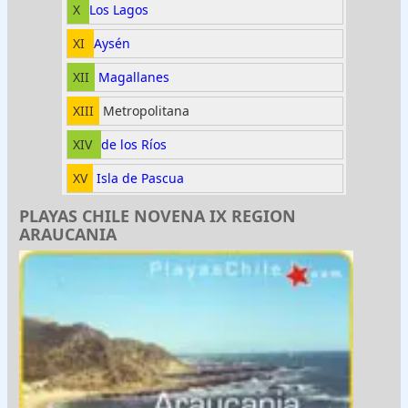
X
Los Lagos
XI
Aysén
XII
Magallanes
XIII
Metropolitana
XIV
de los Ríos
XV
Isla de Pascua
PLAYAS CHILE NOVENA IX REGION
ARAUCANIA