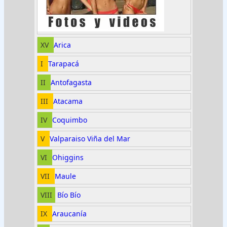
XV
Arica
I
Tarapacá
II
Antofagasta
III
Atacama
IV
Coquimbo
V
Valparaiso
Viña del Mar
VI
Ohiggins
VII
Maule
VIII
Bío Bío
IX
Araucanía