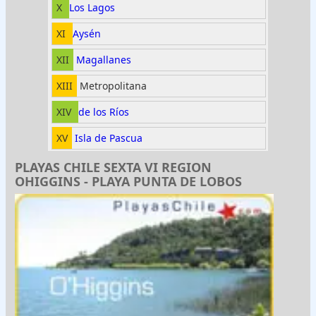
X
Los Lagos
XI
Aysén
XII
Magallanes
XIII
Metropolitana
XIV
de los Ríos
XV
Isla de Pascua
PLAYAS CHILE SEXTA VI REGION
OHIGGINS - PLAYA PUNTA DE LOBOS